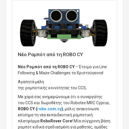
Νέο Ρομπότ από τη ROBO CY
Νέο Ρομπότ από τη ROBO CY
– Έτοιμο για Line
Following & Maze Challenges τα Χριστούγεννα!
Αγαπητά μέλη
της
ρομποτικής
κοινότητας
του
CCS
,
Με χαρά σας ενημερώνουμε ότι ο
συνεργάτης
του
CCS
και
δωροθέτης
του
Robotex MRC Cyprus
,
ROBO CY (
robo.com.cy
)
, μόλις ανακοίνωσε
επίσημα τη νέα εκπαιδευτική ρομποτική
πλατφόρμα
RoboRover Core
! Μία
σύγχρονη βάση
ρομπότ ειδικά σχεδιασμένη για μαθητές, ομάδες