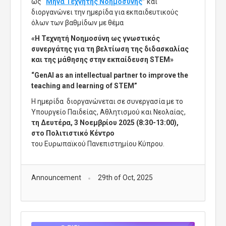
ως
“
Μήνα Τεχνητής Νοημοσύνης
”
και
διοργανώνει
την ημερίδα για εκπαιδευτικούς
όλων των βαθμίδων με θέμα
«Η Τεχνητή Νοημοσύνη ως γνωστικός
συνεργάτης για τη βελτίωση της διδασκαλίας
και της μάθησης στην εκπαίδευση STEM»
“GenAI as an intellectual partner to improve the
teaching and learning of STEM”
Η ημερίδα διοργανώνεται σε συνεργασία με το
Υπουργείο Παιδείας, Αθλητισμού και Νεολαίας,
τη Δευτέρα, 3 Νοεμβρίου 2025 (8:30-13:00),
στο Πολιτιστικό Κέντρο
του Ευρωπαϊκού Πανεπιστημίου Κύπρου.
Announcement
29th of Oct, 2025