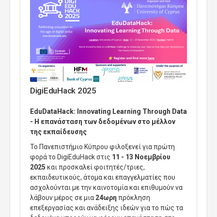
DigiEduHack 2025
EduDataHack
:
Innovating
Learning
Through
Data
- Η επανάσταση των δεδομένων στο μέλλον
της εκπαίδευσης
Το Πανεπιστήμιο Κύπρου φιλοξενεί για πρώτη
φορά το
DigiEduHack
στις
11 - 13 Νοεμβρίου
2025
και προσκαλεί φοιτητές/τριες,
εκπαιδευτικούς, άτομα και επαγγελματίες που
ασχολούνται με την καινοτομία και επιθυμούν να
λάβουν μέρος σε μια
24ωρη
πρόκληση
επεξεργασίας και ανάδειξης ιδεών για το πώς τα