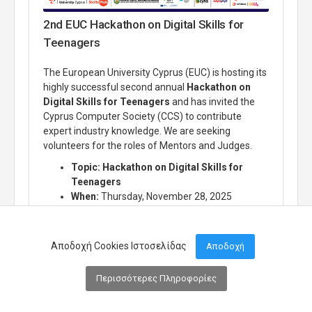
2nd EUC Hackathon on Digital Skills for
Teenagers
The European University Cyprus (EUC) is hosting its
highly successful second annual
Hackathon on
Digital Skills for Teenagers
and has invited the
Cyprus Computer Society (CCS) to contribute
expert industry knowledge.
We are seeking
volunteers for the roles of Mentors and Judges.
Topic:
Hackathon on Digital Skills for
Teenagers
When:
Thursday, November 28, 2025
Where:
European University Cyprus (EUC)
Campus
Αποδοχή Cookies Ιστοσελίδας
Αποδοχή
Announcement
29th of Oct, 2025
Περισσότερες Πληροφορίες