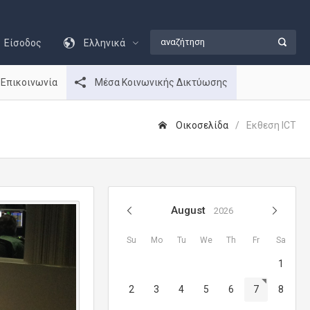
Είσοδος
Ελληνικά
Επικοινωνία
Μέσα Κοινωνικής Δικτύωσης
Οικοσελίδα
Εκθεση ICT
August
2026
Su
Mo
Tu
We
Th
Fr
Sa
1
2
3
4
5
6
7
8