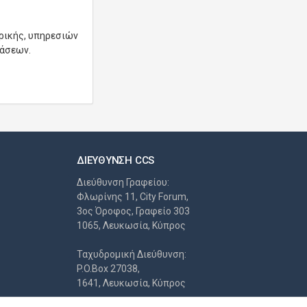
ρικής, υπηρεσιών
τάσεων.
ΔΙΕΎΘΥΝΣΗ CCS
Διεύθυνση Γραφείου:
Φλωρίνης 11, City Forum,
3ος Όροφος, Γραφείο 303
1065, Λευκωσία, Κύπρος
Ταχυδρομική Διεύθυνση:
P.O.Box 27038,
1641, Λευκωσία, Κύπρος