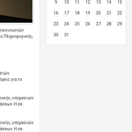
9
10
11
12
13
14
15
16
17
18
19
20
21
22
23
24
25
26
27
28
29
Επικοινωνιών
30
31
ίες Πληροφορικής,
εσιών
ψεις για το
ρικής, υπηρεσιών
άσεων. Η σε
ρικής, υπηρεσιών
άσεων. Η σε