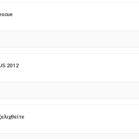
rescue
US 2012
ξελιχθείτε