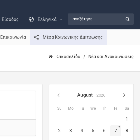
Είσοδος
Ελληνικά
Επικοινωνία
Μέσα Κοινωνικής Δικτύωσης
Οικοσελίδα
Νέα και Ανακοινώσεις
August
2026
Su
Mo
Tu
We
Th
Fr
Sa
1
2
3
4
5
6
7
8