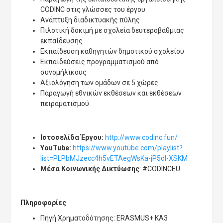
CODINC στις γλώσσες του έργου
Ανάπτυξη διαδικτυακής πύλης
Πιλοτική δοκιμή με σχολεία δευτεροβάθμιας
εκπαίδευσης
Εκπαίδευση καθηγητών δημοτικού σχολείου
Εκπαιδεύσεις προγραμματισμού από
συνομήλικους
Αξιολόγηση των ομάδων σε 5 χώρες
Παραγωγή εθνικών εκθέσεων και εκθέσεων
πειραματισμού
Ιστοσελίδα Έργου:
http://www.codinc.fun/
YouTube:
https://www.youtube.com/playlist?
list=PLPbMJzecc4h5vETAegWsKa-jP5dl-XSKM
Μέσα Κοινωνικής Δικτύωσης
: #CODINCEU
Πληροφορίες
Πηγή Χρηματοδότησης: ERASMUS+ KA3