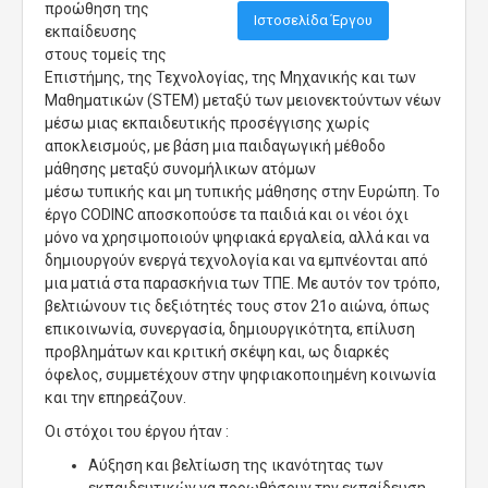
προώθηση της
Ιστοσελίδα Έργου
εκπαίδευσης
στους τομείς της
Επιστήμης, της Τεχνολογίας, της Μηχανικής και των
Μαθηματικών (STEM) μεταξύ των μειονεκτούντων νέων
μέσω μιας εκπαιδευτικής προσέγγισης χωρίς
αποκλεισμούς, με βάση μια παιδαγωγική μέθοδο
μάθησης μεταξύ συνομήλικων ατόμων
μέσω τυπικής και μη τυπικής μάθησης στην Ευρώπη. Το
έργο CODINC αποσκοπούσε τα παιδιά και οι νέοι όχι
μόνο να χρησιμοποιούν ψηφιακά εργαλεία, αλλά και να
δημιουργούν ενεργά τεχνολογία και να εμπνέονται από
μια ματιά στα παρασκήνια των ΤΠΕ. Με αυτόν τον τρόπο,
βελτιώνουν τις δεξιότητές τους στον 21ο αιώνα, όπως
επικοινωνία, συνεργασία, δημιουργικότητα, επίλυση
προβλημάτων και κριτική σκέψη και, ως διαρκές
όφελος, συμμετέχουν στην ψηφιακοποιημένη κοινωνία
και την επηρεάζουν.
Οι στόχοι του έργου ήταν :
Αύξηση και βελτίωση της ικανότητας των