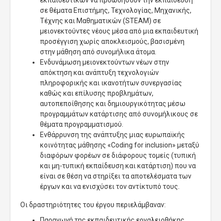
εκπαιδευτικών να προωθήσουν την εκπαίδευση
σε θέματα Επιστήμης, Τεχνολογίας, Μηχανικής,
Τέχνης και Μαθηματικών (STEAM) σε
μειονεκτούντες νέους μέσα από μια εκπαιδευτική
προσέγγιση χωρίς αποκλεισμούς, βασισμένη
στην μάθηση από συνομήλικα άτομα.
Ενδυνάμωση μειονεκτούντων νέων στην
απόκτηση και ανάπτυξη τεχνολογιών
πληροφορικής και ικανοτήτων συνεργασίας
καθώς και επίλυσης προβλημάτων,
αυτοπεποίθησης και δημιουργικότητας μέσω
προγραμμάτων κατάρτισης από συνομήλικους σε
θέματα προγραμματισμού.
Ενθάρρυνση της ανάπτυξης μιας ευρωπαϊκής
κοινότητας μάθησης «Coding for inclusion» μεταξύ
διαφόρων φορέων σε διάφορους τομείς (τυπική
και μη-τυπική εκπαίδευση και κατάρτιση) που να
είναι σε θέση να στηρίξει τα αποτελέσματα των
έργων και να ενισχύσει τον αντίκτυπό τους.
Οι δραστηριότητες του έργου περιελάμβαναν:
Παραγωγή της εκπαιδευτικής εργαλειοθήκης