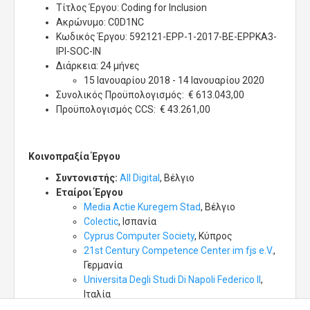
Τίτλος Έργου: Coding for Inclusion
Ακρώνυμο: C0D1NC
Κωδικός Έργου: 592121-EPP-1-2017-BE-EPPKA3-
IPI-SOC-IN
Διάρκεια: 24 μήνες
15 Ιανουαρίου 2018 - 14 Ιανουαρίου 2020
Συνολικός Προϋπολογισμός: € 613.043,00
Προϋπολογισμός CCS: € 43.261,00
Κοινοπραξία Έργου
Συντονιστής:
All Digital
, Βέλγιο
Εταίροι Έργου
Media Actie Kuregem Stad​
, Βέλγιο
Colectic
, Ισπανία
Cyprus Computer Society
, Κύπρος
21st Century Competence Center im fjs e.V.
,
Γερμανία
Universita Degli Studi Di Napoli Federico II
,
Ιταλία
EduCentrum
, Βέλγιο