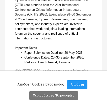
Cybersecurity and Telecommunications Research Lab
(CTRL) are proud to host the 21st International
Conference on Critical Information Infrastructure
Security (CRITIS 2026), taking place 28–30 September
2026 in Larnaca, Cyprus.
Researchers
, practitioners,
policymakers, and industry experts
are invited
to
contribute their work and join a leading international
forum on the security and resilience of critical
information infrastructures.
Important Dates
Paper Submission Deadline: 20 May 2026
Conference Dates: 28–30 September 2026
,
Radisson Beach Resort, Larnaca
Visit CRITIS 2026 website to obtain more information:
https://critis2026.com/
Αποδοχή Cookies Ιστοσελίδας
Αποδοχή
Supported Event
27th of Apr, 2026
Περισσότερες Πληροφορίες