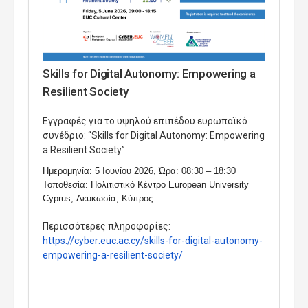
Skills for Digital Autonomy: Empowering a
Resilient Society
Eγγραφές για το υψηλού επιπέδου ευρωπαϊκό
συνέδριο: “
Skills for Digital Autonomy
:
Empowering
a Resilient Society
”.
Ημερομηνία: 5 Ιουνίου 2026, Ώρα: 08:30 – 18:30
Τοποθεσία: Πολιτιστικό Κέντρο
European University
Cyprus
, Λευκωσία, Κύπρος
Περισσότερες πληροφορίες:
https
://
cyber
.
euc
.
ac
.
cy
/
skills
-
for
-
digital
-
autonomy
-
empoweri
ng
-
a
-
resilient
-
society
/