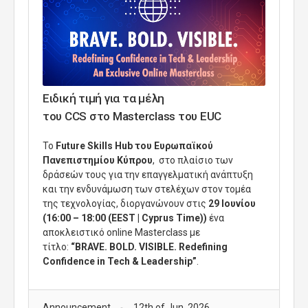
Ειδική τιμή για τα μέλη
του CCS στο Masterclass του EUC
To
Future Skills Hub του Ευρωπαϊκού
Πανεπιστημίου Κύπρου
,
σ
το πλαίσιο των
δράσεών
τους
για την επαγγελματική ανάπτυξη
και την ενδυνάμωση των στελέχων στον τομέα
της τεχνολογίας, διοργαν
ώνουν
στις
29 Ιουνίου
(16:00 – 18:00 (EEST | Cyprus Time))
ένα
αποκλειστικό online Masterclass με
τίτλο:
“BRAVE. BOLD. VISIBLE. Redefining
Confidence in Tech & Leadership”
.
Announcement
12th of Jun, 2026