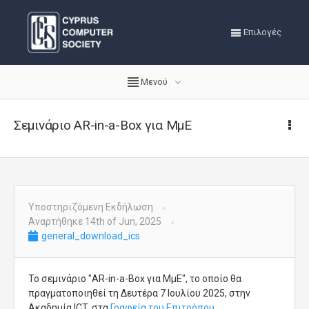
Επιλογές
Μενού
Σεμινάριο AR-in-a-Box για ΜμΕ
Υποστηριζόμενη Εκδήλωση
Αναρτήθηκε 14th of Jun, 2025
general_download_ics
Το σεμινάριο "AR-in-a-Box για ΜμΕ", το οποίο θα
πραγματοποιηθεί τη Δευτέρα 7 Ιουλίου 2025, στην
Ακαδημία ICT, στα
Γραφεία του Επιτρόπου