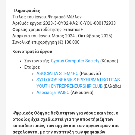
Πληροφορίες
Τίτλος του έργου: Ψηφιακό Μέλλον
Αριθμός έργου: 2023-3-CY02-KA210-YOU-000172933
Φορέας χρηματοδότησης: Erasmus+
Διάρκεια του έργου: Μάιος 2024 - Οκτώβριος 2025)
Συνολική επιχορήγηση (€) 100.000
Κοινοπραξία έργου
Συντονιστής:
Cyprus Computer Society
(Κύπρος)
Εταίροι:
ASOCIATIA STEM4RO
(Ρουμανία)
SYLLOGOS NEANIKIS EPIXEIRIMATIKOTITAS -
YOUTH ENTREPRENEURSHIP CLUB
(Ελλάδα)
Asociacija IVAIGO
(Λιθουανία)
Ψηφιακός Οδηγός δεξιοτήτων για νέους και νέες, ο
οποοίος έχει σχεδιαστεί για την υποστήριξη των
εκπαιδευτικών, των αρχών και των οργανισμών που
ασχολούνται με την ανάπτυξη των ψηφιακών