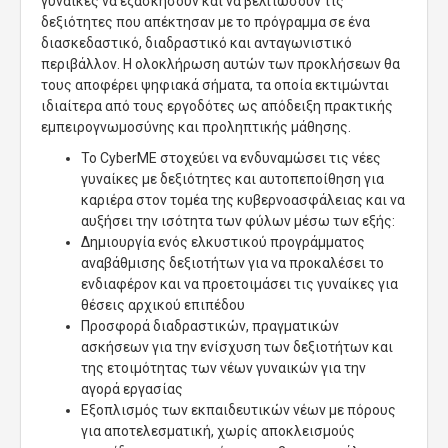
γυναίκες να εξασκήσουν και να βελτιώσουν τις
δεξιότητες που απέκτησαν με το πρόγραμμα σε ένα
διασκεδαστικό, διαδραστικό και ανταγωνιστικό
περιβάλλον. Η ολοκλήρωση αυτών των προκλήσεων θα
τους αποφέρει ψηφιακά σήματα, τα οποία εκτιμώνται
ιδιαίτερα από τους εργοδότες ως απόδειξη πρακτικής
εμπειρογνωμοσύνης και προληπτικής μάθησης.
Το CyberME στοχεύει να ενδυναμώσει τις νέες
γυναίκες με δεξιότητες και αυτοπεποίθηση για
καριέρα στον τομέα της κυβερνοασφάλειας και να
αυξήσει την ισότητα των φύλων μέσω των εξής:
Δημιουργία ενός ελκυστικού προγράμματος
αναβάθμισης δεξιοτήτων για να προκαλέσει το
ενδιαφέρον και να προετοιμάσει τις γυναίκες για
θέσεις αρχικού επιπέδου
Προσφορά διαδραστικών, πραγματικών
ασκήσεων για την ενίσχυση των δεξιοτήτων και
της ετοιμότητας των νέων γυναικών για την
αγορά εργασίας
Εξοπλισμός των εκπαιδευτικών νέων με πόρους
για αποτελεσματική, χωρίς αποκλεισμούς