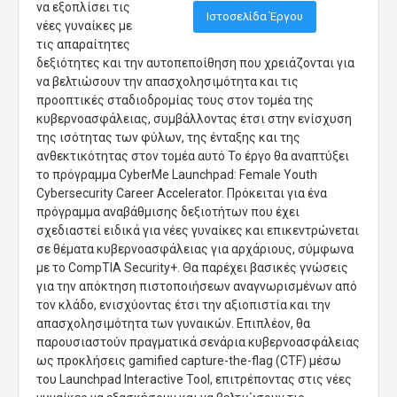
να εξοπλίσει τις
Ιστοσελίδα Έργου
νέες γυναίκες με
τις απαραίτητες
δεξιότητες και την αυτοπεποίθηση που χρειάζονται για
να βελτιώσουν την απασχολησιμότητα και τις
προοπτικές σταδιοδρομίας τους στον τομέα της
κυβερνοασφάλειας, συμβάλλοντας έτσι στην ενίσχυση
της ισότητας των φύλων, της ένταξης και της
ανθεκτικότητας στον τομέα αυτό Το έργο θα αναπτύξει
το πρόγραμμα CyberMe Launchpad: Female Youth
Cybersecurity Career Accelerator. Πρόκειται για ένα
πρόγραμμα αναβάθμισης δεξιοτήτων που έχει
σχεδιαστεί ειδικά για νέες γυναίκες και επικεντρώνεται
σε θέματα κυβερνοασφάλειας για αρχάριους, σύμφωνα
με το CompTIA Security+. Θα παρέχει βασικές γνώσεις
για την απόκτηση πιστοποιήσεων αναγνωρισμένων από
τον κλάδο, ενισχύοντας έτσι την αξιοπιστία και την
απασχολησιμότητα των γυναικών. Επιπλέον, θα
παρουσιαστούν πραγματικά σενάρια κυβερνοασφάλειας
ως προκλήσεις gamified capture-the-flag (CTF) μέσω
του Launchpad Interactive Tool, επιτρέποντας στις νέες