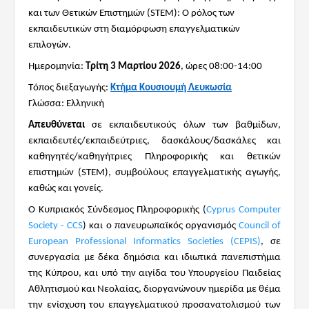
και των Θετικών Επιστημών (STEM): Ο ρόλος των
εκπαιδευτικών στη διαμόρφωση επαγγελματικών
επιλογών.
Ημερομηνία:
Τρίτη 3 Μαρτίου 2026
, ώρες 08:00-14:00
Τόπος διεξαγωγής:
Κτήμα Κουσιουμή Λευκωσία
Γλώσσα: Ελληνική
Απευθύνεται
σε εκπαιδευτικούς όλων των βαθμίδων,
εκπαιδευτές/εκπαιδεύτριες, δασκάλους/δασκάλες και
καθηγητές/καθηγήτριες Πληροφορικής και θετικών
επιστημών (
STEM
), συμβούλους επαγγελματικής αγωγής,
καθώς και γονείς.
Ο Κυπριακός Σύνδεσμος Πληροφορικής (
Cyprus Computer
Society - CCS
) και ο πανευρωπαϊκός οργανισμός
Council of
European Professional Informatics Societies (CEPIS)
, σε
συνεργασία με δέκα δημόσια και ιδιωτικά πανεπιστήμια
της Κύπρου, και υπό την αιγίδα του Υπουργείου Παιδείας
Αθλητισμού και Νεολαίας, διοργανώνουν ημερίδα με θέμα
την ενίσχυση του επαγγελματικού προσανατολισμού των