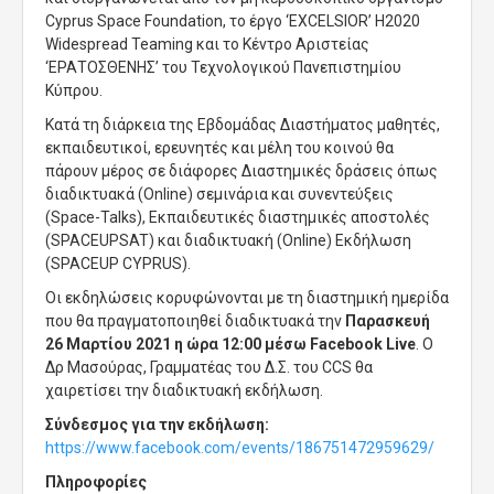
Cyprus Space Foundation, το έργο ‘EXCELSIOR’ H2020
Widespread Teaming και το Κέντρο Αριστείας
‘ΕΡΑΤΟΣΘΕΝΗΣ’ του Τεχνολογικού Πανεπιστημίου
Κύπρου.
Κατά τη διάρκεια της Εβδομάδας Διαστήματος μαθητές,
εκπαιδευτικοί, ερευνητές και μέλη του κοινού θα
πάρουν μέρος σε διάφορες Διαστημικές δράσεις όπως
διαδικτυακά (Online) σεμινάρια και συνεντεύξεις
(Space-Talks), Εκπαιδευτικές διαστημικές αποστολές
(SPACEUPSAT) και διαδικτυακή (Online) Εκδήλωση
(SPACEUP CYPRUS).
Οι εκδηλώσεις κορυφώνονται με τη διαστημική ημερίδα
που θα πραγματοποιηθεί διαδικτυακά την
Παρασκευή
26 Μαρτίου 2021 η ώρα 12:00 μέσω Facebook Live
. Ο
Δρ Μασούρας, Γραμματέας του Δ.Σ. του CCS θα
χαιρετίσει την διαδικτυακή εκδήλωση.
Σύνδεσμος για την εκδήλωση:
https://www.facebook.com/events/186751472959629/
Πληροφορίες