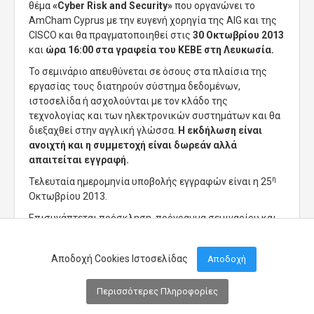
θέμα
«
Cyber Risk and Security»
που οργανώνει το
AmCham Cyprus με την ευγενή χορηγία της AIG και της
CISCO και θα πραγματοποιηθεί στις
30 Οκτωβρίου 2013
και
ώρα 16:00 στα γραφεία του ΚΕΒΕ στη Λευκωσία.
Το σεμινάριο απευθύνεται σε όσους στα πλαίσια της
εργασίας τους διατηρούν σύστημα δεδομένων,
ιστοσελίδα ή ασχολούνται με τον κλάδο της
τεχνολογίας και των ηλεκτρονικών συστημάτων και θα
διεξαχθεί στην αγγλική γλώσσα.
Η εκδήλωση είναι
ανοιχτή και η συμμετοχή είναι δωρεάν αλλά
απαιτείται εγγραφή.
η
Τελευταία ημερομηνία υποβολής εγγραφών είναι η 25
Οκτωβρίου 2013.
Επισυνάπτεται πρόσκληση, πρόγραμμα σεμιναρίου και
αίτηση συμμετοχής
Αποδοχή Cookies Ιστοσελίδας
Αποδοχή
Περισσότερες Πληροφορίες
Μενού