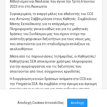
Αθλητισμού και Νεολαίας που έγινε την Τρίτη 6 Ιουνίου
2023 στο στη Λευκωσία
Συγκεκριμένα, το ενεργό μέλος και εθελοντής του CCS
κος Αντώνης Σάββα μίλησε στους Καθητές -Συμβούλους
Μέσης Εκπαίδευσης για το επάγγελμα της
Πληροφορικής γενικά καθώς και για τις μαθητικές
δράσεις του Συνδέσμου μας που έχουν στόχο την
ανάπτυξη ψηφιακών δεξιοτήτων για τους νέους μας,
που απαιτούνται για ότι σταδιοδρομία επιλέξουν να
ακολουθήσουν.
Μέσα από τις παρουσιάσεις τη Ημερίδας, οι Καθηγητές/
Καθηγήτριες ΣΕΑ αποκόμισαν χρήσιμες πληροφορίες
για την αγορά εργασίας και τις δεξιότητες που
απαιτούνται από τους σύγχρονους εργοδότες.
Η διοργάνωση κοινών δράσεων ανάμεσα στο CCS και
την Υπηρεσία ΣΕΑ θα συμβάλει στην έγκυρη και έγκαιρη
ενημέρωση των νέων μας και στην ενδυνάμωση της
Επαγγελματικής Αγωγής.
Αποδοχή Cookies Ιστοσελίδας
Αποδοχή