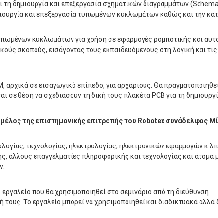
ει τη δημιουργία και επεξεργασία σχηματικών διαγραμμάτων (Schemat
ιουργία και επεξεργασία τυπωμένων κυκλωμάτων καθώς και την κα
 τυπωμένων κυκλωμάτων για χρήση σε εφαρμογές ρομποτικής και αυτ
κούς σκοπούς, εισάγοντας τους εκπαιδευόμενους στη λογική και τις
αρχικά σε εισαγωγικό επίπεδο, για αρχάριους. Θα πραγματοποιηθεί 
αι σε θέση να σχεδιάσουν τη δική τους πλακέτα PCB για τη δημιουργί
ι μέλος της επιστημονικής επιτροπής του Robotex συνάδελφος Μ
ογίας, τεχνολογίας, ηλεκτρολογίας, ηλεκτρονικών εφαρμογών κ.λπ
ης, άλλους επαγγελματίες πληροφορικής και τεχνολογίας και άτομα 
ν.
 εργαλείο που θα χρησιμοποιηθεί στο σεμινάριο από τη διεύθυνση
 τους. Το εργαλείο μπορεί να χρησιμοποιηθεί και διαδικτυακά αλλά 