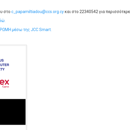
ου στο
c_papamiltiadou@ccs.org.cy
και στο 22340542 για περισσότερ
δώ.
ΩΜΗ μέσω της JCC Smart.