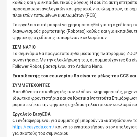
καθώς και για εκπαιδευτικούς λόγους. Η σουίτα αυτή επιτρέπ
προσομοίωση αναλογικών και ψηφιακών κυκλωμάτων, τη δημ
πλακετών τυπωμένων κυκλωμάτων (PCB).
Το εργαλείο αυτό μπορεί να χρησιμοποιηθεί για τη σχεδίαση
διαγωνισμούς ρομποτικής (Robotex) καθώς και για εκπαιδευτι
ψηφιακής σχεδίασης τυπωμένων κυκλωμάτων.
ΣΕΜΙΝΑΡΙΟ
Το σεμινάριο θα πραγματοποιηθεί μέσω της πλατφόρμας ΖOOM, 
συναντήσεις. Με την ολοκλήρωση του, οι συμμετέχοντες θα είν
Follower Robot, βασισμένου στο Arduino Nano.
Εκπαιδευτής του σεμιναρίου θα είναι το μέλος του CCS κα
ΣΥΜΜΕΤΕΧΟΝΤΕΣ
Απευθύνεται σε καθηγητές των κλάδων πληροφορικής, μηχανολ
ιδιωτικά φροντιστήρια και σε Κρατικά Ινστιτούτα Επιμόρφωσ
ρομποτική και την ψηφιακή σχεδίαση ηλεκτρικών κυκλωμάτω
Εργαλείο EasyEDA
Οι ενδιαφερόμενοι για συμμετοχή μπορούν να «κατεβάσουν» το
https://easyeda.com/
και να το εγκαταστήσουν στον υπολογιστή
για σκοπούς του σεμιναρίου.