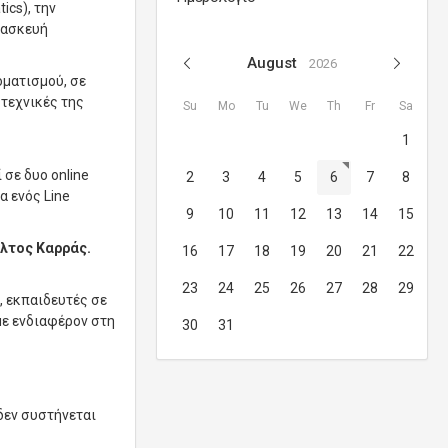
ics), την
τασκευή
August
2026
οματισμού, σε
 τεχνικές της
Su
Mo
Tu
We
Th
Fr
Sa
1
σε δυο online
2
3
4
5
6
7
8
α ενός Line
9
10
11
12
13
14
15
ίλτος Καρράς.
16
17
18
19
20
21
22
23
24
25
26
27
28
29
, εκπαιδευτές σε
με ενδιαφέρον στη
30
31
δεν συστήνεται