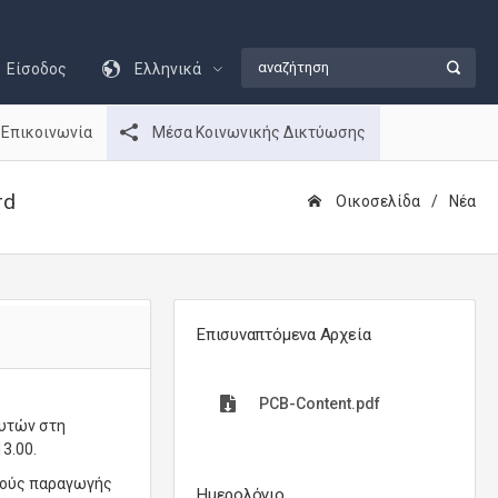
Είσοδος
Ελληνικά
Επικοινωνία
Μέσα Κοινωνικής Δικτύωσης
rd
Οικοσελίδα
Νέα
Επισυναπτόμενα Αρχεία
PCB-Content.pdf
ευτών στη
13.00.
οπούς παραγωγής
Ημερολόγιο