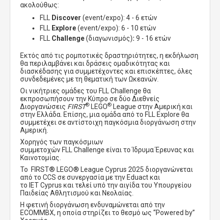
ακολούθως:
FLL
Discover
(event/expo): 4 - 6
ετών
FLL
Explore
(event/expo): 6 - 10
ετών
FLL
Challenge
(διαγωνισμός)
:
9 - 16 ετών
Εκτός από τις ρομποτικές δραστηριότητες, η εκδήλωση
θα περιλαμβάνει και δράσεις ομαδικότητας και
διασκέδασης για συμμετέχοντες και επισκέπτες, όλες
συνδεδεμένες με
τη θεματική
των Ωκεανών.
Οι νικήτριες ομάδες του
FLL
Challenge
θα
εκπροσωπήσουν την Κύπρο σε δύο Διεθνείς
®
®
Διοργανώσεις
FIRST
LEGO
League
στην Αμερική και
στην Ελλάδα. Επίσης, μια ομάδα από το
FLL
Explore
θα
συμμετέχει σε αντίστοιχη παγκόσμια διοργάνωση στην
Αμερική.
Χορηγός των παγκόσμιων
συμμετοχών
FLL
Challenge
είναι το Ίδρυμα Έρευνας και
Καινοτομίας.
Το
FIRST
®
LEGO
®
League
Cyprus
2025
διοργανώνεται
από το
CCS
σε συνεργασία με την
Eduact
και
το
IET
Cyprus
και τελεί υπό την αιγίδα του Υπουργείου
Παιδείας Αθλητισμού και Νεολαίας.
Η φετινή διοργάνωση ενδυναμώνεται από την
ECOMMBX, η οποία στηρίζει το θεσμό ως “Powered by”