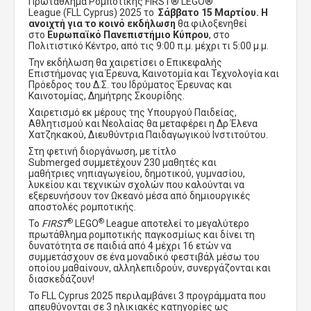
Πρωτάθλημα Ρομποτικής
FIRST® LEGO®
League
(
FLL
Cyprus
)
2025
το
Σάββατο
15 Μαρτίου. Η
ανοιχτή για το κοινό εκδήλωση
θα
φιλοξενηθεί
στο
Ευρωπαϊκό Πανεπιστήμιο Κύπρου
, στο
Πολιτιστικό Κέντρο, από τις 9:00 π.μ. μέχρι τι 5:00 μ.μ.
Την εκδήλωση θα χαιρετίσει ο Επικεφαλής
Επιστήμονας για Έρευνα, Καινοτομία και Τεχνολογία και
Πρόεδρος του Δ.Σ. του Ιδρύματος Έρευνας και
Καινοτομίας, Δημήτρης Σκουρίδης.
Χαιρετισμό εκ μέρους της Υπουργού Παιδείας,
Αθλητισμού και Νεολαίας θα μεταφέρει η Δρ Έλενα
Χατζηκακού, Διευθύντρια Παιδαγωγικού Ινστιτούτου.
Στη φετινή διοργάνωση, με τίτλο
Submerged
συμμετέχουν
230 μαθητές και
μαθήτριες
νηπιαγωγείου, δημοτικού, γυμνασίου,
λυκείου και τεχνικών σχολών
που καλούνται να
εξερευνήσουν τον Ωκεανό μέσα από δημιουργικές
αποστολές ρομποτικής.
®
®
To
FIRST
LEGO
League
αποτελεί το μεγαλύτερο
πρωτάθλημα ρομποτικής παγκοσμίως και δίνει τη
δυνατότητα σε παιδιά από
4 μέχρι 16 ετών
να
συμμετάσχουν σε ένα μοναδικό φεστιβάλ μέσω του
οποίου μαθαίνουν, αλληλεπιδρούν, συνεργάζονται και
διασκεδάζουν!
Το
FLL
Cyprus
2025 περιλαμβάνει 3 προγράμματα που
απευθύνονται σε 3 ηλικιακές κατηγορίες ως