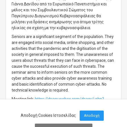
Γιάννα Δανίδου από το Ευρωπαϊκό Πανεπιστήμιο και
μέλος και του Συμβουλευτικού Σώματος του
Παγκύπριου Διαγωνισμού Κυβερνοασφάλειας θα
μιλήσει για δράσεις ενημέρωσης για άτομα τρίτης
ηλικίας σε σχέση με την κυβερνοασφάλεια.
Seniors are a significant segment of the population. They
are engaged into social media, online shopping, and other
activities that the pandemic and the digitisation of the
society in general imposed to them. The unawareness of
users about threats that they can face in cyberspace, can
cause the successful execution of such threats. The
seminar aims to inform seniors on the more common
cyber attacks and also provide cyber awareness training
and basic identification of common cyber-attacks. No
technical knowledge is required.
Meeting link:
https://dsacy.webex.com/dsacy/j.php?
MTID=mdde2878f20ffbeb5d666e682b5bac1e5
Αποδοχή Cookies Ιστοσελίδας
Αποδοχή