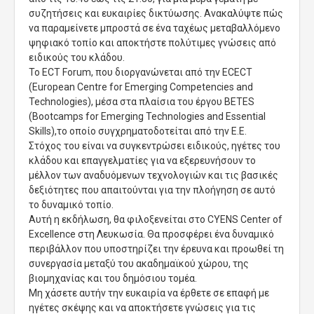
συζητήσεις και ευκαιρίες δικτύωσης. Ανακαλύψτε πώς
να παραμείνετε μπροστά σε ένα ταχέως μεταβαλλόμενο
ψηφιακό τοπίο και αποκτήστε πολύτιμες γνώσεις από
ειδικούς του κλάδου.
Το ECT Forum, που διοργανώνεται από την ECECT
(European Centre for Emerging Competencies and
Technologies), μέσα στα πλαίσια του έργου BETES
(Bootcamps for Emerging Technologies and Essential
Skills),το οποίο συγχρηματοδοτείται από την Ε.Ε.
Στόχος του είναι να συγκεντρώσει ειδικούς, ηγέτες του
κλάδου και επαγγελματίες για να εξερευνήσουν το
μέλλον των αναδυόμενων τεχνολογιών και τις βασικές
δεξιότητες που απαιτούνται για την πλοήγηση σε αυτό
το δυναμικό τοπίο.
Αυτή η εκδήλωση, θα φιλοξενείται στο CYENS Center of
Excellence στη Λευκωσία. Θα προσφέρει ένα δυναμικό
περιβάλλον που υποστηρίζει την έρευνα και προωθεί τη
συνεργασία μεταξύ του ακαδημαϊκού χώρου, της
βιομηχανίας και του δημόσιου τομέα.
Μη χάσετε αυτήν την ευκαιρία να έρθετε σε επαφή με
ηγέτες σκέψης και να αποκτήσετε γνώσεις για τις