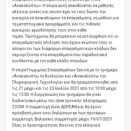
«Ανακαλύπτω». Η σειρά αυτή απευθύνεται σε μαθητές
αλλά και γονείς και σκοπό έχει να τους δώσει την
ευκαιρία να ανακαλύψουν τα επαγγέλματα, να μάθουν για
τα μεταπτυχιακά προγράμματα και τις πιθανές
ευκαιρίες εργοδότησης τους στον κάθε
τομέα. Ταυτόχρονα, θα μπορέσουν να αντιληφθούν ότι οι
επαγγελματικές επιλογές που έχουν ενώπιον τους οι
απόφοιτοι των διάφορων επαγγελματικών κλάδων δεν
περιορίζονται στα επαγγέλματα που παραδοσιακά
συνδέονται με τον κάθε κλάδο σπουδών.
Η σειρά Γνωριμίας Επαγγελμάτων ξεκινά με το τριήμερο
«Ανακαλύπτω τη Βιολογία» και «Ανακαλύπτω την
Πληροφορική-Τεχνολογία» και θα πραγματοποιηθεί από
τις 21 μέχρι και τις 23 Ιουλίου 2021 από τις 10:00 μέχρι
τις 13:00. Η διοργάνωση του τριημέρου θα γίνει
διαδικτυακά μέσω της ηλεκτρονικής πλατφόρμας
ΖΟΟΜ. Η συμμετοχή είναι ΔΩΡΕΑΝ και θα έχουν
πρόσβαση μόνο όσοι δηλώσουν εκ των προτέρων
συμμετοχή. Δηλώσεις συμμετοχής μέχρι 19/07/2021.
Όλες οι δραστηριότητες θα είναι στα ελληνικά.