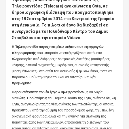
Τηλεφροντίδας (Telecare) ανακοίνωσε η Cyta, σε
δημοσιογραφική διάσκεψη που πραγματοποιήθηκε
στις 18 Σεπτεμβρίου 2014 στα Κεντρικά της Γραφεία
στη Λευκωσία. Το πιλοτικό έργο θα διεξαχθεί σε
συνεργασία με το Πολυδύναμο Kέντρο του Δήμου
Στροβόλου και την εταιρεία Vidavo.
Η Τηλεφροντίδα παρέχεται μέσω «έξυπνων» εφαρμογών
πληροφορικής
που μπορούν να επεξεργάζονται αυτόματα
πληροφορίες από διάφορες ηλεκτρονικές διατάξεις (αισθητήρες
κίνησης, οπτικοί ανιχνευτές, μικρόφωνα, συσκευές καταγραφής
βιοσημάτων κτλ), στο σπίτι του ασθενούς ή ηλικιωμένου, ώστε να
παρακολουθούν την υγεία του και να εντοπίζουν τυχόν
προβλήματα.
Παρουσιάζοντας το νέο έργο «Τηλεφροντίδα»
, η κα Λυγία
Μαλιώτη, Προϊστάμενη του Τομέα eHealth της Cyta, ανέφερε ότι, «η
Cyta, αναγνωρίζοντας τις νέες ανάγκες των πελατών της, οι οποίες
προκύπτουν από την αύξηση του προσδόκιμου ζωής, τη μειωμένη
οικογενειακή φροντίδα, αλλά και την ανάγκη για βελτίωση της
ποιότητας ζωής των ηλικιωμένων, αποφάσισε τη διεξαγωγή του
έργου αυτού σε πιλοτική βάση, δίνοντας την ευκαιρία σε μέλη του