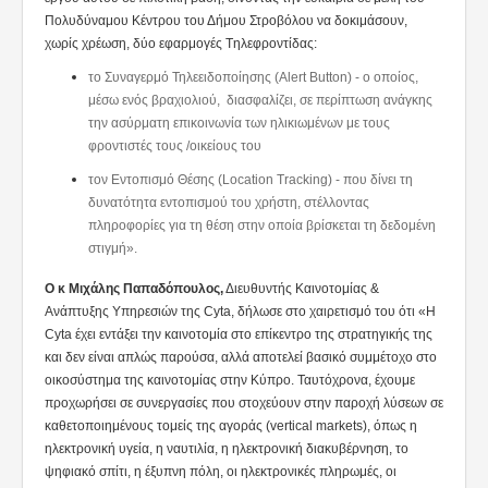
Πολυδύναμου Κέντρου του Δήμου Στροβόλου να δοκιμάσουν,
χωρίς χρέωση, δύο εφαρμογές Tηλεφροντίδας:
το Συναγερμό Τηλεειδοποίησης (Alert Button) - ο οποίος,
μέσω ενός βραχιολιού, διασφαλίζει, σε περίπτωση ανάγκης
την ασύρματη επικοινωνία των ηλικιωμένων με τους
φροντιστές τους /οικείους του
τον Εντοπισμό Θέσης (Location Tracking) - που δίνει τη
δυνατότητα εντοπισμού του χρήστη, στέλλοντας
πληροφορίες για τη θέση στην οποία βρίσκεται τη δεδομένη
στιγμή».
Ο κ Μιχάλης Παπαδόπουλος,
Διευθυντής Καινοτομίας &
Ανάπτυξης Υπηρεσιών της Cyta, δήλωσε στο χαιρετισμό του ότι «Η
Cyta έχει εντάξει την καινοτομία στο επίκεντρο της στρατηγικής της
και δεν είναι απλώς παρούσα, αλλά αποτελεί βασικό συμμέτοχο στο
οικοσύστημα της καινοτομίας στην Κύπρο. Ταυτόχρονα, έχουμε
προχωρήσει σε συνεργασίες που στοχεύουν στην παροχή λύσεων σε
καθετοποιημένους τομείς της αγοράς (vertical markets), όπως η
ηλεκτρονική υγεία, η ναυτιλία, η ηλεκτρονική διακυβέρνηση, το
ψηφιακό σπίτι, η έξυπνη πόλη, οι ηλεκτρονικές πληρωμές, οι