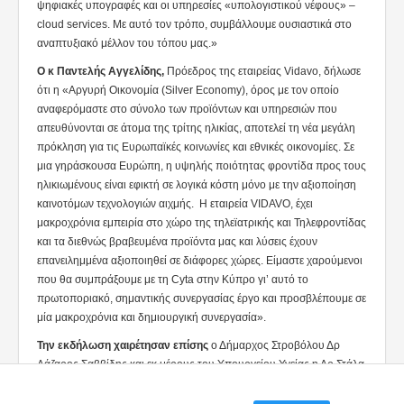
ψηφιακές υπογραφές και οι υπηρεσίες «υπολογιστικού νέφους» –
cloud services. Με αυτό τον τρόπο, συμβάλλουμε ουσιαστικά στο
αναπτυξιακό μέλλον του τόπου μας.»
Ο κ Παντελής Αγγελίδης,
Πρόεδρος της εταιρείας Vidavo, δήλωσε
ότι η «Αργυρή Οικονομία (Silver Economy), όρος με τον οποίο
αναφερόμαστε στο σύνολο των προϊόντων και υπηρεσιών που
απευθύνονται σε άτομα της τρίτης ηλικίας, αποτελεί τη νέα μεγάλη
πρόκληση για τις Ευρωπαϊκές κοινωνίες και εθνικές οικονομίες. Σε
μια γηράσκουσα Ευρώπη, η υψηλής ποιότητας φροντίδα προς τους
ηλικιωμένους είναι εφικτή σε λογικά κόστη μόνο με την αξιοποίηση
καινοτόμων τεχνολογιών αιχμής. Η εταιρεία VIDAVO, έχει
μακροχρόνια εμπειρία στο χώρο της τηλεϊατρικής και Τηλεφροντίδας
και τα διεθνώς βραβευμένα προϊόντα μας και λύσεις έχουν
επανειλημμένα αξιοποιηθεί σε διάφορες χώρες. Είμαστε χαρούμενοι
που θα συμπράξουμε με τη Cyta στην Κύπρο γι’ αυτό το
πρωτοποριακό, σημαντικής συνεργασίας έργο και προσβλέπουμε σε
μία μακροχρόνια και δημιουργική συνεργασία».
Την εκδήλωση χαιρέτησαν επίσης
ο Δήμαρχος Στροβόλου Δρ
Λάζαρος Σαββίδης και εκ μέρους του Υπουργείου Υγείας η Δρ Στάλα
Κιούπη.