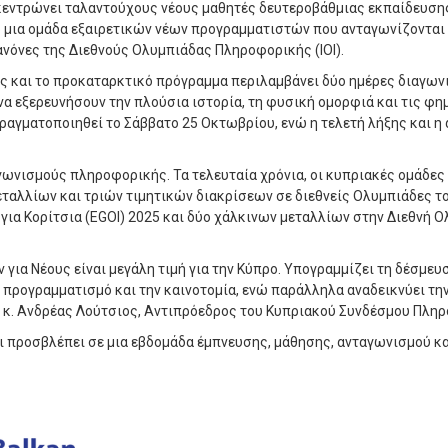
γκεντρώνει ταλαντούχους νέους μαθητές δευτεροβάθμιας εκπαίδευση
μια ομάδα εξαιρετικών νέων προγραμματιστών που ανταγωνίζονται
όνες της Διεθνούς Ολυμπιάδας Πληροφορικής (IOI).
ς και το προκαταρκτικό πρόγραμμα περιλαμβάνει δύο ημέρες διαγων
να εξερευνήσουν την πλούσια ιστορία, τη φυσική ομορφιά και τις φη
ραγματοποιηθεί το Σάββατο 25 Οκτωβρίου, ενώ η τελετή λήξης και η
αγωνισμούς πληροφορικής. Τα τελευταία χρόνια, οι κυπριακές ομάδες
αλλίων και τριών τιμητικών διακρίσεων σε διεθνείς Ολυμπιάδες το
α Κορίτσια (EGOI) 2025 και δύο χάλκινων μεταλλίων στην Διεθνή 
α Νέους είναι μεγάλη τιμή για την Κύπρο. Υπογραμμίζει τη δέσμευσ
ν προγραμματισμό και την καινοτομία, ενώ παράλληλα αναδεικνύει τη
ο κ. Ανδρέας Λούτσιος, Αντιπρόεδρος του Κυπριακού Συνδέσμου Πλη
ι προσβλέπει σε μια εβδομάδα έμπνευσης, μάθησης, ανταγωνισμού κα