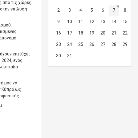
ς από τις χώρες
 στην επίλυση
2
3
4
5
6
7
8
9
10
11
12
13
14
15
ισμού,
μισμένες
16
17
18
19
20
21
22
 απονομή
23
24
25
26
27
28
29
 έχουν επιτύχει
30
31
 2024, ενός
Ολυμπιάδα
ή μας να
ν Κύπρο ως
ροφορικής.
ι