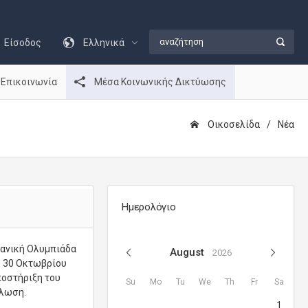
Είσοδος
Ελληνικά
Επικοινωνία
Μέσα Κοινωνικής Δικτύωσης
Οικοσελίδα
Νέα
Ημερολόγιο
κανική Ολυμπιάδα
August
2026
ις 30 Οκτωβρίου
ποστήριξη του
Su
Mo
Tu
We
Th
Fr
Sa
ήλωση.
1