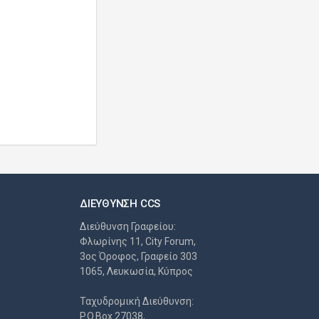
ΔΙΕΎΘΥΝΣΗ CCS
Διεύθυνση Γραφείου:
Φλωρίνης 11, City Forum,
3ος Όροφος, Γραφείο 303
1065, Λευκωσία, Κύπρος
Ταχυδρομική Διεύθυνση:
P.O.Box 27038,