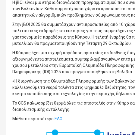
Η jBOI είναι μια ετήσια διοργάνωση προγραμματισμού που συ
των Βαλκανίων. Κάθε συμμετέχουσα χώρα εκπροσωπείται από 
απαιτητικών αλγοριθμικών προβλημάτων σύμφωνα με τους καν
Στην jBOI 2025 θα συμμετάσχουν αντιπροσωπείες από 10 χώρε
πολιτιστικές εκδρομές και ευκαιρίες για τους συμμετέχοντες 
γαστρονομικές παραδόσεις της Κύπρου. Η τελετή έναρξης θα π
μεταλλίων θα πραγματοποιηθούν την Τετάρτη 29 Οκτωβρίου.
Η Κύπρος έχει μια ισχυρή παράδοση αριστείας σε διεθνείς δι
αξιομνημόνευτα αποτελέσματα, συμπεριλαμβανομένων επτά μετ
χρυσού μεταλλίου στην Ευρωπαϊκή Ολυμπιάδα Πληροφορικής γι
Πληροφορικής (IOI) 2025 που πραγματοποιήθηκε στη Βολιβία.
«Η διοργάνωση της Ολυμπιάδας Πληροφορικής των Βαλκανίων γι
καλλιεργούμε τα νεαρά ταλέντα στις ψηφιακές δεξιότητες, το
κέντρο εκπαίδευσης και τεχνολογίας στην περιοχή», δήλωσε 
Το CCS καλωσορίζει θερμά όλες τις αποστολές στην Κύπρο κα
διαπολιτισμικής ανταλλαγής.
Μάθετε περισσότερα
ΕΔΩ