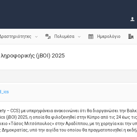
Δραστηριότητες
Πολυμέσα
Ημερολόγιο
Πληροφορικής (jBOI) 2025
_ics
ty – CCS) με υπερηφάνεια ανακοινώνει ότι θα διοργανώσει την Βαλ
cs (jBOI) 2025, η οποία θα φιλοξενηθεί στην Κύπρο από τις 24 έως τ
κειο «Τάσος Μιτσόπουλος» στην Αραδίππου, με τη χορηγία και την υ
 Δημοκρατίας, υπό την αιγίδα του οποίου θα πραγματοποιηθεί η εκδ