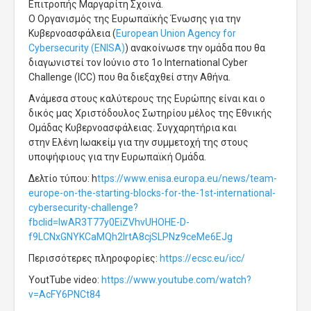
Επιτροπής Μαργαρίτη Σχοινά.
Ο Οργανισμός της Ευρωπαϊκής Ένωσης για την
Κυβερνοασφάλεια (
European Union Agency for
Cybersecurity (ENISA)
) ανακοίνωσε την ομάδα που θα
διαγωνιστεί τον Ιούνιο στο 1ο International Cyber
Challenge (ICC) που θα διεξαχθεί στην Αθήνα.
Ανάμεσα στους καλύτερους της Ευρώπης είναι και ο
δικός μας Χριστόδουλος Σωτηρίου μέλος της Εθνικής
Ομάδας Κυβερνοασφάλειας. Συγχαρητήρια και
στην Ελένη Ιωακείμ για την συμμετοχή της στους
υποψήφιους για την Ευρωπαϊκή Ομάδα.
Δελτίο τύπου: h
ttps://www.enisa.europa.eu/news/team-
europe-on-the-starting-blocks-for-the-1st-international-
cybersecurity-challenge?
fbclid=IwAR3T77y0EiZVhvUHOHE-D-
f9LCNxGNYKCaMQh2IrtA8cjSLPNz9ceMe6EJg
Περισσότερες πληροφορίες:
https://ecsc.eu/icc/
YoutTube video:
https://www.youtube.com/watch?
v=AcFY6PNCt84