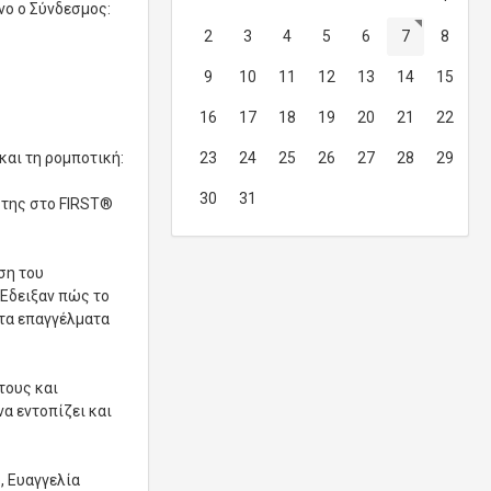
νο ο Σύνδεσμος:
2
3
4
5
6
7
8
9
10
11
12
13
14
15
16
17
18
19
20
21
22
και τη ρομποτική:
23
24
25
26
27
28
29
30
31
 της στο FIRST®
ση του
 Έδειξαν πώς το
στα επαγγέλματα
τους και
α εντοπίζει και
, Ευαγγελία