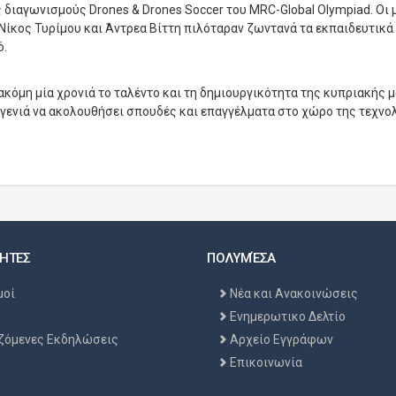
 διαγωνισμούς Drones & Drones Soccer του MRC-Global Olympiad. Οι 
ίκος Τυρίμου και Άντρεα Βίττη πιλόταραν ζωντανά τα εκπαιδευτικά
ό.
ακόμη μία χρονιά το ταλέντο και τη δημιουργικότητα της κυπριακής 
 γενιά να ακολουθήσει σπουδές και επαγγέλματα στο χώρο της τεχνολ
ΗΤΕΣ
ΠΟΛΥΜΈΣΑ
μοί
Νέα και Ανακοινώσεις
Ενημερωτικο Δελτίο
ζόμενες Εκδηλώσεις
Αρχείο Εγγράφων
Επικοινωνία