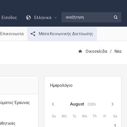
Είσοδος
Ελληνικά
Επικοινωνία
Μέσα Κοινωνικής Δικτύωσης
Οικοσελίδα
Νέα
Ημερολόγιο
ρύματος Έρευνας
August
2026
Su
Mo
Tu
We
Th
Fr
Sa
αθητικές
1