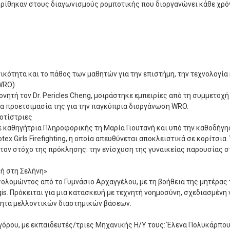
ακρίθηκαν στους διαγωνισμούς ρομποτικής που διοργανώνει κάθε χρό
ικότητα και το πάθος των μαθητών για την επιστήμη, την τεχνολογία 
(WRO)
ητή τον Dr. Pericles Cheng, μοιράστηκε εμπειρίες από τη συμμετοχή
σα προετοιμασία της για την παγκύπρια διοργάνωση WRO.
ποτίστριες
ε καθηγήτρια Πληροφορικής τη Μαρία Γιουτανή και υπό την καθοδήγη
 Girls Firefighting, η οποία απευθύνεται αποκλειστικά σε κορίτσια.
 τον στόχο της πρόκλησης: την ενίσχυση της γυναικείας παρουσίας 
ή στη Σελήνη»
σολομώντος από το Γυμνάσιο Αρχαγγέλου, με τη βοήθεια της μητέρας 
. Πρόκειται για μια κατασκευή με τεχνητή νοημοσύνη, σχεδιασμένη ν
τητα μελλοντικών διαστημικών βάσεων.
ρου, με εκπαιδευτές/τριες Μηχανικής Η/Υ τους: Έλενα Πολυκάρπου