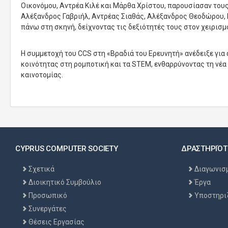
Οικονόμου, Αντρέα Κιλέ και Μάρθα Χρίστου, παρουσίασαν τους
Αλέξανδρος Γαβριήλ, Αντρέας Σιαθάς, Αλέξανδρος Θεοδώρου, Ν
πάνω στη σκηνή, δείχνοντας τις δεξιότητές τους στον χειρισμ
Η συμμετοχή του CCS στη «Βραδιά του Ερευνητή» ανέδειξε για 
κοινότητας στη ρομποτική και τα STEM, ενθαρρύνοντας τη νέα
καινοτομίας.
CYPRUS COMPUTER SOCIETY
ΔΡΑΣΤΗΡΙΌΤ
Σχετικά
Διαγωνισ
Διοικητικό Συμβούλιο
Έργα
Προσωπικό
Υποστηρι
Συνεργάτες
Θέσεις Εργασίας