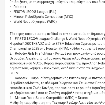
Επιδείξεις», με τη συμμετοχή μαθητών και μαθητριών που δι
• Robotex
• FIRST® LEGO® League (FLL)
• Minoan RobotSports Competition (MRC)
• World Robot Olympiad (WRO)
Τέσσερις παρουσιάσεις ανέδειξαν την καινοτομία, τη δημιουργ
1. FIRST® LEGO® League Challenge & World Robot Olympiad 
Η ομάδα ROBOTHEADZ από το STEM Education Cyprus, με προπον
Championship 2025 στο Houston (ΗΠΑ), καθώς και την τρέχου
2. Robotex Girls Firefighting – Κατάσβεση πυρκαγιών από ρομ
Οι ομάδες Angels από το Γυμνάσιο Αρχαγγέλου Λακατάμειας, μ
εκπαιδευτικού Μίλτου Καρρά, παρουσίασαν την πρόκληση Robotex
ρομπότ τους «σβήνει» πυρκαγιές, αναδεικνύοντας ταυτόχρονα
STEM.
3. Robotex – Παρουσίαση ρομποτικής κατασκευής «Επιστροφ
Η ομάδα KodMastroi, τα αδέλφια Γεώργιος και Στυλιανός Παπα
εκπαιδευτικού Ζωής Κανάρη, παρουσίασαν το ρομπότ AquaRegis
να εξορύσσει νερό από τη Σελήνη, συμβάλλοντας στη βιωσιμό
4. Minoan RobotSports Competition (MRC) – Drones
Μαθητές και μαθήτριες της Τεχνικής Σχολής Αμμοχώστου/Αυγό