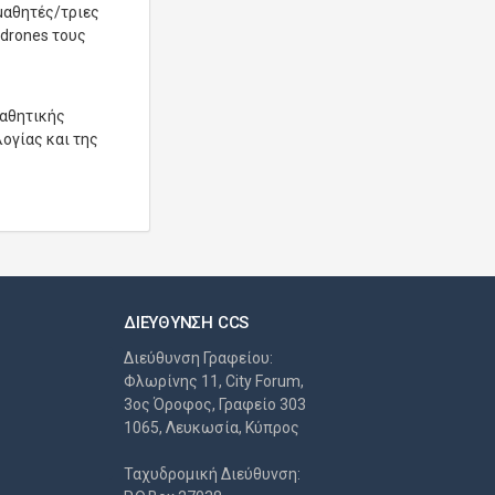
μαθητές/τριες
 drones τους
μαθητικής
ογίας και της
ΔΙΕΎΘΥΝΣΗ CCS
Διεύθυνση Γραφείου:
Φλωρίνης 11, City Forum,
3ος Όροφος, Γραφείο 303
1065, Λευκωσία, Κύπρος
Ταχυδρομική Διεύθυνση: