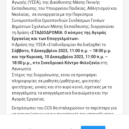
Αγωγής (ΥΣΕΑ), της Διεύθυνσης Μέσης Γενικής
Εκπαίδευσης, του Υπουργείου Παιδείας, Αθλητισμού και
Νεολαίας, σε συνεργασία με την Παγκύπρια
Συνομοσπονδία Ομοσπονδιών Συνδέσμων Γονέων
Δημόσιων Σχολείων Μέσης Εκπαίδευσης, διοργανώνει
τη δράση «
ΣΤΑΔΙΟΔΡΟΜΙΑ: Ο κόσμος της Αγοράς
Εργασίας και των Επαγγελμάτων
».
Η Δράση της ΥΣΕΑ «Σταδιοδρομία» θα διεξαχθεί το
Σάββατο, 9 Δεκεμβρίου 2023, 11:00 π.μ. – 18:00 μ.μ.
και την Κυριακή, 10 Δεκεμβρίου 2023, 11:00 π.μ. –
18:00 μ.μ., στο Συνεδριακό Κέντρο Φιλοξενία
στη
Λευκωσία.
Στόχος της διοργάνωσης, είναι να προσφέρει
πληροφορίες σε μαθητές/μαθήτριες, φοιτητές/
φοιτήτριες, γονείς και στο ευρύ κοινό, σχετικές με τα
επαγγέλματα, τα επαγγελματικά δικαιώματα και την
Αγοράς Εργασίας.
Εκπρόσωποι του CCS θα στελεχώσουν το περίπτερο για
να ενημερώσουν για τις προοπτικές του επαγγέλματος
ΤΠΕ.