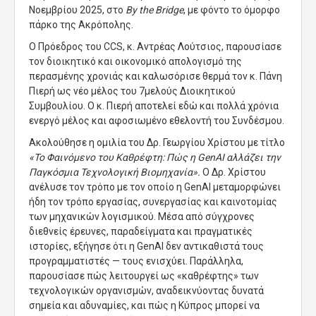
Νοεμβρίου 2025,
στο
By the Bridge
, με φόντο το όμορφο
πάρκο της Ακρόπολης.
Ο Πρόεδρος του CCS, κ. Αντρέας Λούτσιος, παρουσίασε
τον διοικητικό και οικονομικό απολογισμό της
περασμένης χρονιάς και καλωσόρισε θερμά τον κ. Πάνη
Πιερή ως νέο μέλος του 7μελούς Διοικητικού
Συμβουλίου. Ο κ. Πιερή αποτελεί εδώ και πολλά χρόνια
ενεργό μέλος και αφοσιωμένο εθελοντή του Συνδέσμου
.
Ακολούθησε η ομιλία του Δρ. Γεωργίου Χρίστου με τίτλο
«Το Φαινόμενο του Καθρέφτη: Πώς η GenAI αλλάζει την
Παγκόσμια Τεχνολογική Βιομηχανία».
Ο Δρ. Χρίστου
ανέλυσε τον τρόπο με τον οποίο η GenAI μεταμορφώνει
ήδη τον τρόπο εργασίας, συνεργασίας και καινοτομίας
των μηχανικών λογισμικού. Μέσα από σύγχρονες
διεθνείς έρευνες, παραδείγματα και πραγματικές
ιστορίες, εξήγησε ότι η GenAI δεν αντικαθιστά τους
προγραμματιστές — τους ενισχύει. Παράλληλα,
παρουσίασε πώς λειτουργεί ως «καθρέφτης» των
τεχνολογικών οργανισμών, αναδεικνύοντας δυνατά
σημεία και αδυναμίες, και πώς η Κύπρος μπορεί να