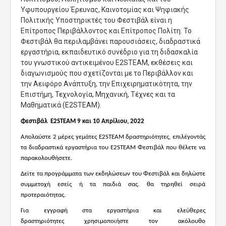
Υφυπουργείου Έρευνας, Καινοτομίας και Ψηφιακής
Πολιτικής Υποστηρικτές του Φεστιβάλ είναι η
Επίτροπος Περιβάλλοντος και Επίτροπος Πολίτη. Το
Φεστιβάλ θα περιλαμβάνει παρουσιάσεις, διαδραστικά
εργαστήρια, εκπαιδευτικό συνέδριο για τη διδασκαλία
του γνωστικού αντικειμένου E2STEAM, εκθέσεις και
διαγωνισμούς που σχετίζονται με το Περιβάλλον και
την Αειφόρο Ανάπτυξη, την Επιχειρηματικότητα, την
Επιστήμη, Τεχνολογία, Μηχανική, Τέχνες και τα
Μαθηματικά (Ε2STEAM).
Φεστιβάλ
E
2
STEAM
9 και 10 Απρίλιου, 2022
Απολαύστε 2 μέρες γεμάτες
E
2
STEAM
δραστηριότητες, επιλέγοντάς
τα διαδραστικά εργαστήρια του
E
2
STEAM
Φεστιβάλ που θέλετε να
παρακολουθήσετε.
Δείτε τα
προγράμματα των εκδηλώσεων του Φεστιβάλ
και δηλώστε
συμμετοχή εσείς ή τα παιδιά σας. θα τηρηθεί σειρά
προτεραιότητας.
Για εγγραφή στα εργαστήρια και ελεύθερες
δραστηριότητες χρησιμοποιήστε τον ακόλουθο