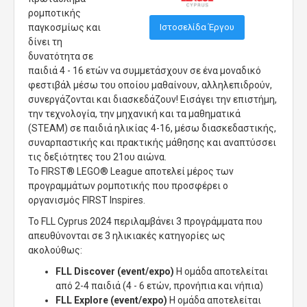
ρομποτικής
Ιστοσελίδα Έργου
παγκοσμίως και
δίνει τη
δυνατότητα σε
παιδιά 4 - 16 ετών να συμμετάσχουν σε ένα μοναδικό
φεστιβάλ μέσω του οποίου μαθαίνουν, αλληλεπιδρούν,
συνεργάζονται και διασκεδάζουν! Εισάγει την επιστήμη,
την τεχνολογία, την μηχανική και τα μαθηματικά
(STEAM) σε παιδιά ηλικίας 4-16, μέσω διασκεδαστικής,
συναρπαστικής και πρακτικής μάθησης και αναπτύσσει
τις δεξιότητες του 21ου αιώνα.
Το FIRST® LEGO® League αποτελεί μέρος των
προγραμμάτων ρομποτικής που προσφέρει ο
οργανισμός FIRST Inspires.
Το FLL Cyprus 2024 περιλαμβάνει 3 προγράμματα που
απευθύνονται σε 3 ηλικιακές κατηγορίες ως
ακολούθως:
FLL Discover (event/expo)
H ομάδα αποτελείται
από 2-4 παιδιά (4 - 6 ετών, προνήπια και νήπια)
FLL Explore (event/expo)
Η ομάδα αποτελείται