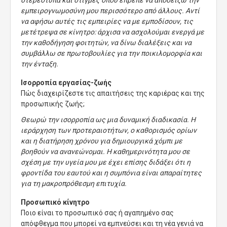
στερεότυπα και στιγμές όπου έπρεπε να αποδείξω την
εμπειρογνωμοσύνη μου περισσότερο από άλλους. Αντί
να αφήσω αυτές τις εμπειρίες να με εμποδίσουν, τις
μετέτρεψα σε κίνητρο: άρχισα να ασχολούμαι ενεργά με
την καθοδήγηση φοιτητών, να δίνω διαλέξεις και να
συμβάλλω σε πρωτοβουλίες για την ποικιλομορφία και
την ένταξη.
Ισορροπία εργασίας-ζωής
Πώς διαχειρίζεστε τις απαιτήσεις της καριέρας και της
προσωπικής ζωής;
Θεωρώ την ισορροπία ως μια δυναμική διαδικασία. Η
ιεράρχηση των προτεραιοτήτων, ο καθορισμός ορίων
και η διατήρηση χρόνου για δημιουργικά χόμπι με
βοηθούν να ανανεώνομαι. Η καθημερινότητα μου σε
σχέση με την υγεία μου με έχει επίσης διδάξει ότι η
φροντίδα του εαυτού και η συμπόνια είναι απαραίτητες
για τη μακροπρόθεσμη επιτυχία.
Προσωπικό κίνητρο
Ποιο είναι το προσωπικό σας ή αγαπημένο σας
απόφθεγμα που μπορεί να εμπνεύσει και τη νέα γενιά να