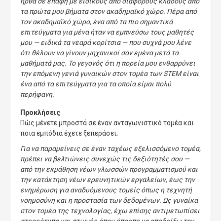
ήρθα σε επαφή με ειδικούς από διάφορους κλάδους από
τα πρώτα μου βήματα στον ακαδημαϊκό χώρο. Πέρα από
τον ακαδημαϊκό χώρο, ένα από τα πιο σημαντικά
επιτεύγματα για μένα ήταν να εμπνεύσω τους μαθητές
μου — ειδικά τα νεαρά κορίτσια — που συχνά μου λένε
ότι θέλουν να γίνουν μηχανικοί σαν εμένα μετά τα
μαθήματά μας. Το γεγονός ότι η πορεία μου ενθαρρύνει
την επόμενη γενιά γυναικών στον τομέα των STEM είναι
ένα από τα επιτεύγματα για τα οποία είμαι πολύ
περήφανη.
Προκλήσεις
Πώς μένετε μπροστά σε έναν ανταγωνιστικό τομέα και
ποια εμπόδια έχετε ξεπεράσει;
Για να παραμείνεις σε έναν ταχέως εξελισσόμενο τομέα,
πρέπει να βελτιώνεις συνεχώς τις δεξιότητές σου —
από την εκμάθηση νέων γλωσσών προγραμματισμού και
την κατάκτηση νέων ερευνητικών εργαλείων, έως την
ενημέρωση για αναδυόμενους τομείς όπως η τεχνητή
νοημοσύνη και η προστασία των δεδομένων. Ως γυναίκα
στον τομέα της τεχνολογίας, έχω επίσης αντιμετωπίσει