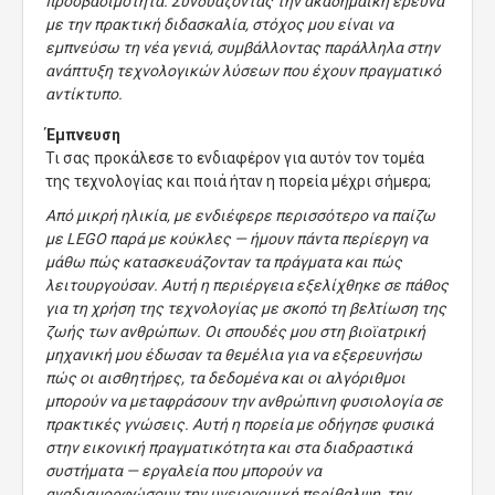
προσβασιμότητα. Συνδυάζοντας την ακαδημαϊκή έρευνα
με την πρακτική διδασκαλία, στόχος μου είναι να
εμπνεύσω τη νέα γενιά, συμβάλλοντας παράλληλα στην
ανάπτυξη τεχνολογικών λύσεων που έχουν πραγματικό
αντίκτυπο.
Έμπνευση
Τι σας προκάλεσε το ενδιαφέρον για αυτόν τον τομέα
της τεχνολογίας και ποιά ήταν η πορεία μέχρι σήμερα;
Από μικρή ηλικία, με ενδιέφερε περισσότερο να παίζω
με LEGO παρά με κούκλες — ήμουν πάντα περίεργη να
μάθω πώς κατασκευάζονταν τα πράγματα και πώς
λειτουργούσαν. Αυτή η περιέργεια εξελίχθηκε σε πάθος
για τη χρήση της τεχνολογίας με σκοπό τη βελτίωση της
ζωής των ανθρώπων. Οι σπουδές μου στη βιοϊατρική
μηχανική μου έδωσαν τα θεμέλια για να εξερευνήσω
πώς οι αισθητήρες, τα δεδομένα και οι αλγόριθμοι
μπορούν να μεταφράσουν την ανθρώπινη φυσιολογία σε
πρακτικές γνώσεις. Αυτή η πορεία με οδήγησε φυσικά
στην εικονική πραγματικότητα και στα διαδραστικά
συστήματα — εργαλεία που μπορούν να
αναδιαμορφώσουν την υγειονομική περίθαλψη, την