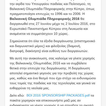
την αιγίδα του Υπουργείου παιδείας και Πολιτισμού, τη
Βαλκανική Ολυμπιάδα Πληροφορικής στην Κύπρο, όπως
πραγματοποίησε επιτυχώς το 1996 και το 2006. Η
Βαλκανική Ολυμπιάδα Πληροφορικής 2016
θα
διοργανωθεί στις 27 Ιουνίου μέχρι τις 2 Ιουλίου 2016, στο
Ευρωπαϊκό Πανεπιστήμιο Κύπρου στη Λευκωσία και
αναμένεται να συμμετάσχουν 10 χώρες.
Σημειώνεται ότι όλα τα έξοδα διοργάνωσης (επιστημονικό
και διαγωνιστικό μέρος) και φιλοξενίας (διαμονή,
διατροφή, διακίνηση) είναι ευθύνη των διοργανωτών.
Με αυτή την ανακοίνωση, σας καλούμε να γίνετε χορηγός
της Βαλκανικής Ολυμπιάδας 2016 και να συμβάλετε
θετικά στην επιτυχία της διοργάνωσης. Η διοργάνωση
αποτελεί σημαντικό γεγονός για την προβολή της χώρας
μας, καθώς και ένα θεσμό που έχει στόχο να ενδυναμώσει
τους τομείς της παιδείας και της τεχνολογίας και γενικά να
ενθαρρύνει τη νεολαία μας.
Δείτε εδώ:
BOI 2016 SPONSORSHIP PACKAGES.pdf
τα
πακέτα χορηγιών και επικοινωνήστε μαζί μας αν
ενδιαφέρεστε να γίνετε χορηγός ή να στηρίξετε το σκοπό