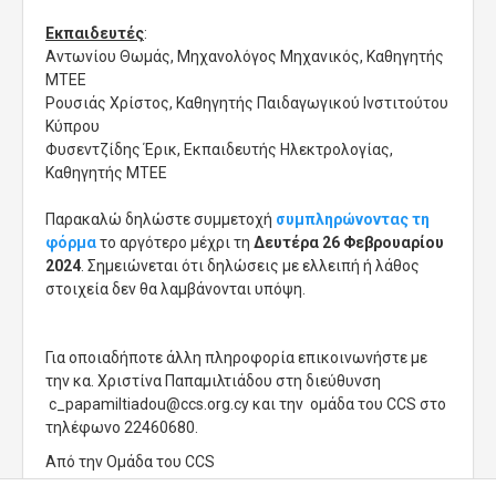
Εκπαιδευτές
:
Αντωνίου Θωμάς, Μηχανολόγος Μηχανικός, Καθηγητής
ΜΤΕΕ
Ρουσιάς Χρίστος, Καθηγητής Παιδαγωγικού Ινστιτούτου
Κύπρου
Φυσεντζίδης Έρικ, Εκπαιδευτής Ηλεκτρολογίας,
Καθηγητής ΜΤΕΕ
Παρακαλώ δηλώστε συμμετοχή
συμπληρώνοντας τη
φόρμα
το αργότερο μέχρι τη
Δευτέρα 26 Φεβρουαρίου
2024
. Σημειώνεται ότι δηλώσεις με ελλειπή ή λάθος
στοιχεία δεν θα λαμβάνονται υπόψη.
Για οποιαδήποτε άλλη πληροφορία επικοινωνήστε με
την κα. Χριστίνα Παπαμιλτιάδου στη διεύθυνση
c_papamiltiadou@ccs.org.cy
και την ομάδα του CCS στο
τηλέφωνο 22460680.
Από την Ομάδα του CCS