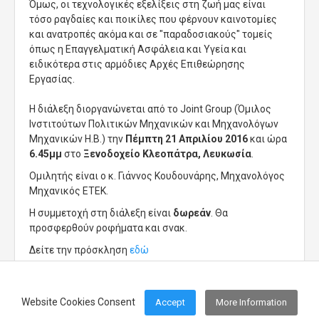
Όμως, οι τεχνολογικές εξελίξεις στη ζωή μας είναι
τόσο ραγδαίες και ποικίλες που φέρνουν καινοτομίες
και ανατροπές ακόμα και σε "παραδοσιακούς" τομείς
όπως η Επαγγελματική Ασφάλεια και Υγεία και
ειδικότερα στις αρμόδιες Αρχές Επιθεώρησης
Εργασίας.
Η διάλεξη διοργανώνεται από το Joint Group (Όμιλος
Ινστιτούτων Πολιτικών Μηχανικών και Μηχανολόγων
Μηχανικών Η.Β.) την
Πέμπτη 21 Απριλίου 2016
και ώρα
6.45μμ
στο
Ξενοδοχείο Κλεοπάτρα, Λευκωσία
.
Ομιλητής είναι ο κ. Γιάννος Κουδουνάρης, Μηχανολόγος
Μηχανικός ΕΤΕΚ.
Η συμμετοχή στη διάλεξη είναι
δωρεάν
. Θα
προσφερθούν ροφήματα και σνακ.
Δείτε την πρόσκληση
εδώ
Website Cookies Consent
Accept
More Information