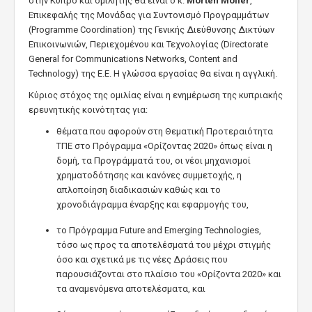
στην Κύπρο και ομιλητής θα είναι ο κ.
Morten Moller
,
Επικεφαλής της Μονάδας για Συντονισμό Προγραμμάτων
(Programme Coordination) της Γενικής Διεύθυνσης Δικτύων
Επικοινωνιών, Περιεχομένου και Τεχνολογίας (Directorate
General for Communications Networks, Content and
Technology) της Ε.Ε. Η γλώσσα εργασίας θα είναι η αγγλική.
Κύριος στόχος της ομιλίας είναι η ενημέρωση της κυπριακής
ερευνητικής κοινότητας για:
θέματα που αφορούν στη Θεματική Προτεραιότητα
ΤΠΕ στο Πρόγραμμα «Ορίζοντας 2020» όπως είναι η
δομή, τα Προγράμματά του, οι νέοι μηχανισμοί
χρηματοδότησης και κανόνες συμμετοχής, η
απλοποίηση διαδικασιών καθώς και το
χρονοδιάγραμμα έναρξης και εφαρμογής του,
το Πρόγραμμα Future and Emerging Technologies,
τόσο ως προς τα αποτελέσματά του μέχρι στιγμής
όσο και σχετικά με τις νέες Δράσεις που
παρουσιάζονται στο πλαίσιο του «Ορίζοντα 2020» και
τα αναμενόμενα αποτελέσματα, και