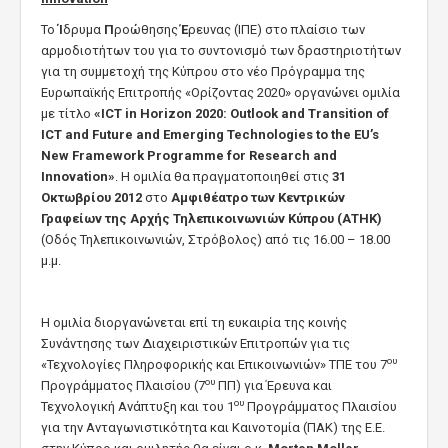
Το
Ί
δρυμα
Π
ροώθησης
Έ
ρευνας (ΙΠΕ) στο πλαίσιο των
αρμοδιοτήτων του για το συντονισμό των δραστηριοτήτων
για τη συμμετοχή της Κύπρου στο νέο Πρόγραμμα της
Ευρωπαϊκής Επιτροπής «Ορίζοντας 2020» οργανώνει ομιλία
με τίτλο
«
ICT in Horizon
2020:
Outlook and Transition of
ICT and Future and Emerging Technologies to the EU
’
s
New Framework Programme for Research and
Innovation
»
. H ομιλία θα πραγματοποιηθεί στις
31
Οκτωβρίου 2012
στο
Αμφιθέατρο των Κεντρικών
Γραφείων της Αρχής Τηλεπικοινωνιών Κύπρου (ΑΤΗΚ)
(Οδός Τηλεπικοινωνιών, Στρόβολος) από τις 16.00 – 18.00
μ.μ.
Η ομιλία διοργανώνεται επί τη ευκαιρία της κοινής
Συνάντησης των Διαχειριστικών Επιτροπών για τις
ου
«Τεχνολογίες Πληροφορικής και Επικοινωνιών» ΤΠΕ του 7
ου
Προγράμματος Πλαισίου (7
ΠΠ) για Έρευνα και
ου
Τεχνολογική Ανάπτυξη και του 1
Προγράμματος Πλαισίου
για την Ανταγωνιστικότητα και Καινοτομία (ΠΑΚ) της Ε.Ε.