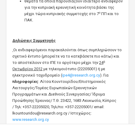
θέματα τα οποία παρουσιάζουν ιδιαίτερο ενδιαφέρον
για την κυπριακή ερευνητική κοινότητα βάσει της
ο
μέχρι τώρα κυπριακής συμμετοχής στο 7
ΠΠ και το
ΠΑΚ.
Δηλώσεις Συμμετοχής
Οι ενδιαφερόμενοι παρακαλούνται όπως συμπληρώσουν το
σχετικό έντυπο (μπορείτε να το κατεβάσετε πιο κάτω) και
η
το αποστείλουν στο ΙΠΕ το αργότερο μέχρι την
24
Οκτωβρίου 2012
με τηλεομοιότυπο (22205001) ή με
ηλεκτρονικό ταχυδρομείο (
ipe4@research.org.cy
). Για
πληροφορίες
: Λίτσα Κουντουρίδου/Επιστημονικός
Λειτουργός/Τομέας Ευρωπαϊκών Ερευνητικών
Προγραμμάτων και Διεθνούς Συνεργασίας/ Ίδρυμα
Προώθησης Έρευνας/ Τ.Θ. 23422, 1683 Λευκωσία, Κύπρος
/ Τηλ: +357-22205020, Τηλ/πο: +357-22205001/ email:
lkountouridou@research.org.cy
/ Ιστοχώρος:
www.research.org.cy