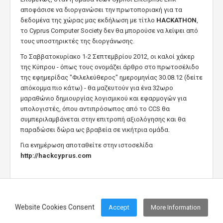
αποφάσισε να διοργανώσει την πρωτοποριακή για τα
δεδομένα της χώρας μας εκδήλωση με τίτλο
HACKATHON
,
το Cyprus Computer Society δεν θα μπορούσε να λείψει από
τους υποστηρικτές της διοργάνωσης.
Το Σαββατοκυρίακο 1-2 Σεπτεμβρίου 2012, οι καλοί χάκερ
της Κύπρου - όπως τους ονομάζει άρθρο στο πρωτοσέλιδο
της εφημερίδας "Φιλελεύθερος" ημερομηνίας 30.08.12 (δείτε
απόκομμα πιο κάτω) - θα μαζευτούν για ένα 32ωρο
μαραθώνιο δημιουργίας λογισμικού και εφαρμογών για
υπολογιστές, όπου αντιπρόσωπος από το CCS θα
συμπεριλαμβάνεται στην επιτροπή αξιολόγησης και θα
παραδώσει δώρα ως βραβεία σε νικήτρια ομάδα.
Για ενημέρωση αποταθείτε στην ιστοσελίδα
http://hackcyprus.com
Website Cookies Consent
Accept
More Information