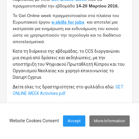
πραγματοποιηθεί την εβδομάδα
14-20 Μαρτίου 2016.
Το Get Online week πραγματοποιείται στα πλαίσια του
Ευρωπαικού έργου
e-skills for jobs
και αποτελεί μια
εκστρατεία για ενημέρωση και ενδυνάμωση του κοινού
ώστε να χρησιμοποιούν την τεχνολογία και το διαδίκτυο
αποτελεσματικά.
Κατα τη διάρκεια της εβδομάδας, το CCS διοργανώνει
μια σειρά από δράσεις και εκδηλώσεις, με την
υποστήριξη του Ψηφιακού Πρωταθλητή Κύπρου και του
Οργανισμού Νεολαίας και χορηγό επικοινωνίας το
Disrupt Cyprus.
Δείτε όλες τις δραστηριότητες στο φυλλάδιο εδώ:
GET
ONLINE WEEK Activities.pdf
Website Cookies Consent
Accept
More Information
Footer Menu