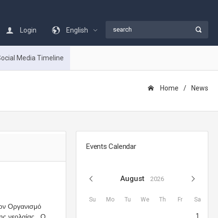
Login
English
ocial Media Timeline
Home
Νews
Events Calendar
August
2026
Su
Mo
Tu
We
Th
Fr
Sa
τον Οργανισμό
1
ης νεολαίας. Ο