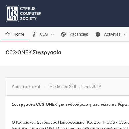
Home
CCS
Vacancies
Activities
CCS-ONEK Συνεργασία
Announcement
Posted on 28th of Jan, 2019
Συνεργασία
CCS
-
ONEK
για ενδυνάμωση των νέων σε θέμα
O Κυπριακός Σύνδεσμος Πληροφορικής (Κυ. Συ. Π, CCS - Cyprus
Νεολαίας Κύπρου (ΟΝΕΚ), για την προώθηση του κλάδου των Τε