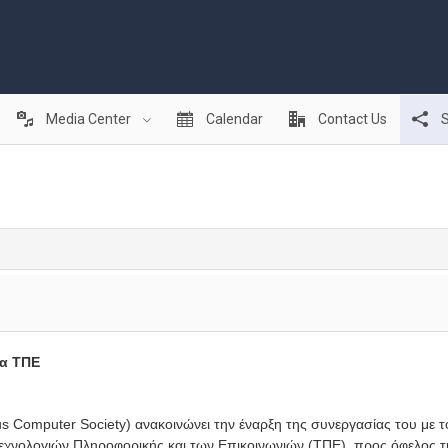
Media Center
Calendar
Contact Us
S
τα ΤΠΕ
 Computer Society) ανακοινώνει την έναρξη της συνεργασίας του με 
χνολογιών Πληροφορικής και των Επικοινωνιών (ΤΠΕ), προς όφελος τ