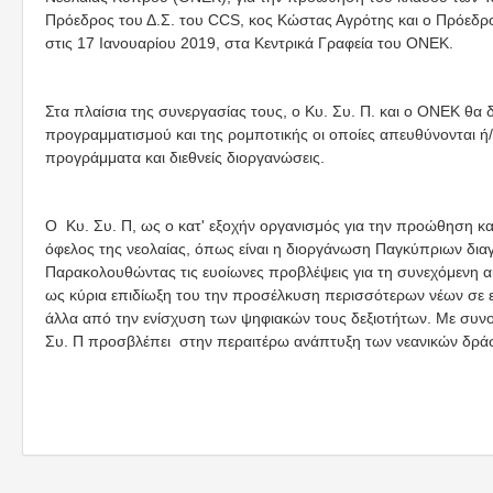
Πρόεδρος του Δ.Σ. του CCS, κος Κώστας Αγρότης και ο Πρόεδρ
στις 17 Ιανουαρίου 2019, στα Κεντρικά Γραφεία του ΟΝΕΚ.
Στα πλαίσια της συνεργασίας τους, ο Κυ. Συ. Π. και ο ΟΝΕΚ θα
προγραμματισμού και της ρομποτικής οι οποίες απευθύνονται ή
προγράμματα και διεθνείς διοργανώσεις.
Ο Κυ. Συ. Π, ως ο κατ' εξοχήν οργανισμός για την προώθηση κα
όφελος της νεολαίας, όπως είναι η διοργάνωση Παγκύπριων δι
Παρακολουθώντας τις ευοίωνες προβλέψεις για τη συνεχόμενη 
ως κύρια επιδίωξη του την προσέλκυση περισσότερων νέων σε 
άλλα από την ενίσχυση των ψηφιακών τους δεξιοτήτων. Με συν
Συ. Π προσβλέπει στην περαιτέρω ανάπτυξη των νεανικών δρά