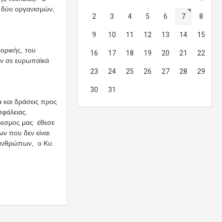
 δύο οργανισμών,
2
3
4
5
6
7
8
9
10
11
12
13
14
15
ορικής, του
16
17
18
19
20
21
22
υν σε ευρωπαϊκά
23
24
25
26
27
28
29
30
31
α και δράσεις προς
σφάλειας.
δεσμος μας έθεσε
ν που δεν είναι
 ανθρώπων, ο Κυ.