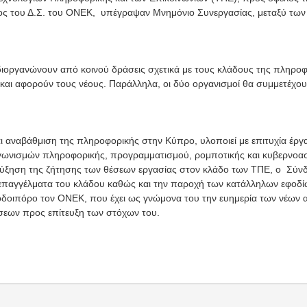
ος του Δ.Σ. του ΟΝΕΚ, υπέγραψαν Μνημόνιο Συνεργασίας, μεταξύ των
 διοργανώνουν από κοινού δράσεις σχετικά με τους κλάδους της πληροφ
/και αφορούν τους νέους. Παράλληλα, οι δύο οργανισμοί θα συμμετέχο
ι αναβάθμιση της πληροφορικής στην Κύπρο, υλοποιεί με επιτυχία έργ
αγωνισμών πληροφορικής, προγραμματισμού, ρομποτικής και κυβερνοα
αύξηση της ζήτησης των θέσεων εργασίας στον κλάδο των ΤΠΕ, ο Σύν
επαγγέλματα του κλάδου καθώς και την παροχή των κατάλληλων εφοδίω
οδοιπόρο τον ΟΝΕΚ, που έχει ως γνώμονα του την ευημερία των νέων
σεων προς επίτευξη των στόχων του.