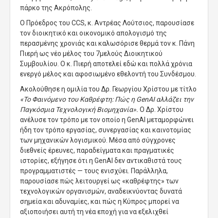
πάρκο της Ακρόπολης.
Ο Πρόεδρος του CCS, κ. Αντρέας Λούτσιος, παρουσίασε
τον διοικητικό και οικονομικό απολογισμό της
περασμένης χρονιάς και καλωσόρισε θερμά τον κ. Πάνη
Πιερή ως νέο μέλος του 7μελούς Διοικητικού
Συμβουλίου. Ο κ. Πιερή αποτελεί εδώ και πολλά χρόνια
ενεργό μέλος και αφοσιωμένο εθελοντή του Συνδέσμου
.
Ακολούθησε η ομιλία του Δρ. Γεωργίου Χρίστου με τίτλο
«Το Φαινόμενο του Καθρέφτη: Πώς η GenAI αλλάζει την
Παγκόσμια Τεχνολογική Βιομηχανία».
Ο Δρ. Χρίστου
ανέλυσε τον τρόπο με τον οποίο η GenAI μεταμορφώνει
ήδη τον τρόπο εργασίας, συνεργασίας και καινοτομίας
των μηχανικών λογισμικού. Μέσα από σύγχρονες
διεθνείς έρευνες, παραδείγματα και πραγματικές
ιστορίες, εξήγησε ότι η GenAI δεν αντικαθιστά τους
προγραμματιστές — τους ενισχύει. Παράλληλα,
παρουσίασε πώς λειτουργεί ως «καθρέφτης» των
τεχνολογικών οργανισμών, αναδεικνύοντας δυνατά
σημεία και αδυναμίες, και πώς η Κύπρος μπορεί να
αξιοποιήσει αυτή τη νέα εποχή για να εξελιχθεί